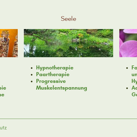
Seele
Hypnotherapie
Fa
Paartherapie
u
Progressive
H
pie
Muskelentspannung
Aq
he
G
utz