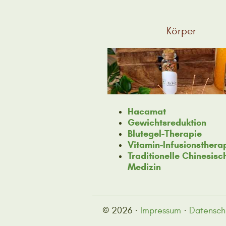
Körper
Hacamat
Gewichtsreduktion
Blutegel-Therapie
Vitamin-Infusionsthera
Traditionelle Chinesisc
Medizin
© 2026 ·
Impressum
·
Datensch